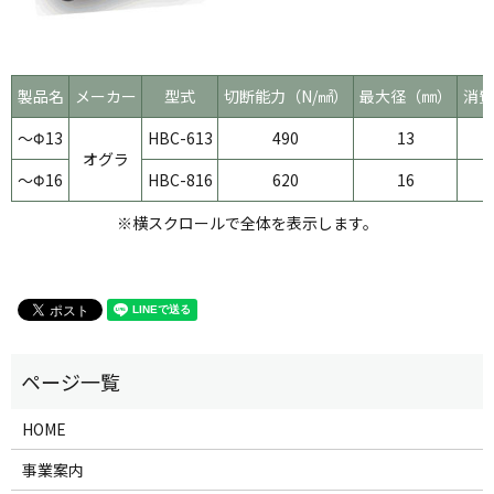
製品名
メーカー
型式
切断能力（N/㎟）
最大径（㎜）
消費
～Φ13
HBC-613
490
13
オグラ
～Φ16
HBC-816
620
16
※横スクロールで全体を表示します。
HOME
事業案内