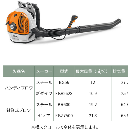
製品名
メーカー
型式
最大風量（㎥/分）
排気量（
スチール
BG56
12
27.2
ハンディブロワ
新ダイワ
EBV262S
10.9
25.4
スチール
BR600
19.2
64.8
背負式ブロワ
ゼノア
EBZ7500
21.8
65.6
※横スクロールで全体を表示します。