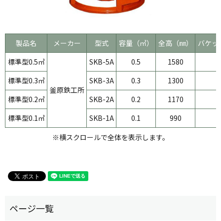
製品名
メーカー
型式
容量（㎥）
全高（㎜）
バケッ
標準型0.5㎥
SKB-5A
0.5
1580
標準型0.3㎥
SKB-3A
0.3
1300
釜原鉄工所
標準型0.2㎥
SKB-2A
0.2
1170
標準型0.1㎥
SKB-1A
0.1
990
※横スクロールで全体を表示します。