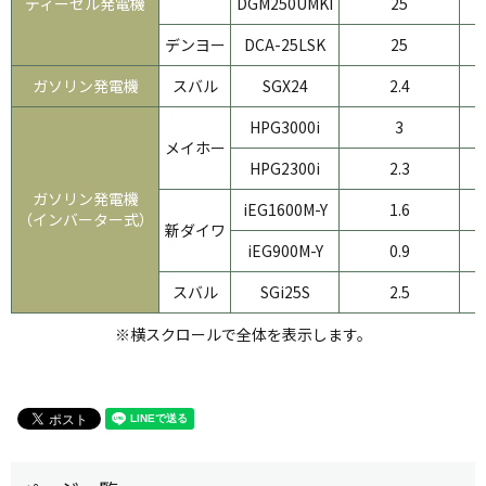
ディーゼル発電機
DGM250UMKI
25
デンヨー
DCA-25LSK
25
ガソリン発電機
スバル
SGX24
2.4
HPG3000i
3
メイホー
HPG2300i
2.3
ガソリン発電機
iEG1600M-Y
1.6
（インバーター式）
新ダイワ
iEG900M-Y
0.9
スバル
SGi25S
2.5
※横スクロールで全体を表示します。