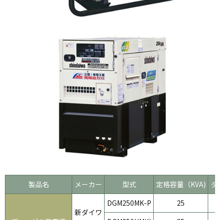
製品名
メーカー
型式
定格容量（KVA)
タ
DGM250MK-P
25
新ダイワ